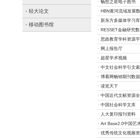
畅想之星电子图书
轻大论文
HBN黄河流域发展
新东方多媒体学习库
移动图书馆
RESSET金融研究
思政教育学科资源平
网上报告厅
超星学术视频
中文社会科学引文索
博看网畅销期刊数据
读览天下
中国近代文献资源全
中国社会科学文库
人大复印报刊资料
Art Base2.0中
优秀传统文化视频资