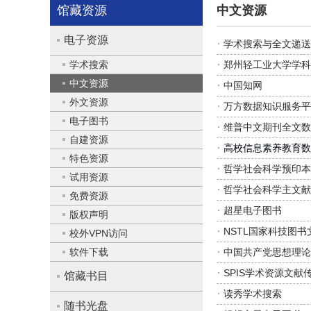
馆藏资源
中文资源
电子资源
学术搜索与全文递送
学术搜索
郑州轻工业大学学科
中文资源
中国知网
外文资源
万方数据知识服务平
电子图书
维普中文期刊全文数
自建资源
高校信息素养教育数
特色资源
哲学社会科学预印本
试用资源
哲学社会科学主文献
免费资源
超星电子图书
版权声明
NSTL国家科技图书
校外VPN访问
软件下载
中国共产党思想理论
SPIS学术资源文献
馆藏书目
读秀学术搜索
随书光盘