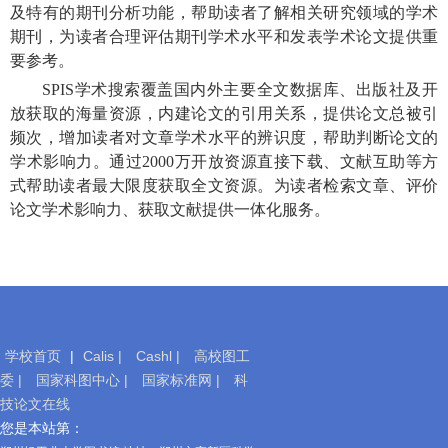
及
特有
的期刊分析功能
，
帮助读者了解相关研究领域的学术
期刊，为读者合理评估期刊学术水平和发表学术论文提供
重
要
参考
。
SPIS
学术搜索
覆盖国内外主要全文数据库
、出版社及开
放获取的海量资源，内建论文的引用关系，提供论文总被引
频次，增加读者对文章学术水平的辨识度，帮助判断论文的
学术影响力。通过
2
0
0
0万开放资源
直接下载
、文献
互助
等方
式帮助
读者
最大限度获取
全文
资源。为
读者
检索文章、评价
论文学术影响力、获取
文献
提供一体化服务。
学校首页
|
Calis |
Cashl |
高校图工
委 |
国家科图中心 |
国家标准网 |
科
技论文在线
移
您是本站第：
动