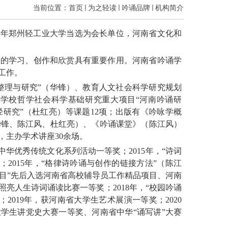
当前位置：
首页
为之轻读
吟诵品牌
机构简介
9
年郑州轻工业大学当选为会长单位，河南省文化和
文的学习、创作和欣赏具有重要作用。河南省吟诵学
工作。
整理与研究”（华锋）、教育人文社会科学研究规划
等学校哲学社会科学基础研究重大项目“河南吟诵研
径研究”（杜红亮）等课题
12
项；出版有《吟咏学概
华锋、陈江风、杜红亮）、《吟诵课堂》（陈江风）
，主办学术讲座
30
余场。
省中华优秀传统文化系列活动一等奖；
2015
年，“诗词
；
2015
年，“格律诗吟诵与创作的链接方法”（陈江
目
”
先后入选河南省高校辅导员工作精品项目、河南
典照亮人生诗词诵读比赛一等奖；
2018
年，“校园吟诵
；
2019
年，获河南省大学生艺术展演一等奖；
2020
大学生讲党史大赛一等奖、河南省中华
“
诵写讲
”
大赛