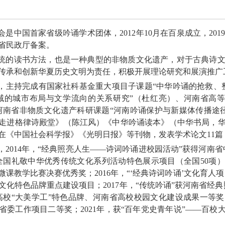
会是中国首家省级吟诵学术团体，
2012
年
10
月在百泉成立，
201
省民政厅备案。
统的读书方法，也是一种典型的非物质文化遗产，对于古典诗
传承和创新华夏历史文明为责任，积极开展理论研究和展演推广
，主持完成有国家社科基金重大项目子课题“中华吟诵的抢救、
域的城市布局与文学流向的关系研究”（杜红亮）、河南省高
河南省非物质文化遗产科研课题“河南吟诵保护与新媒体传播途
走进格律诗殿堂》（陈江风）《中华吟诵读本》（中华书局，
在《中国社会科学报》《光明日报》等刊物，发表学术论文
11
篇
，
2014
年，“经典照亮人生
——
诗词吟诵进校园活动”获得河南
全国礼敬中华优秀传统文化系列活动特色展示项目（全国
50
项）
微课教学比赛决赛优秀奖；
2016
年，
“
‘经典诗词吟诵
’
文化育人项
文化特色品牌重点建设项目；
2017
年，“传统吟诵”获河南省经
高校
“
大美学工
”
特色品牌、河南省高校校园文化建设成果一等奖
省委工作项目二等奖；
2021
年，获
“
百年党史青年说
”——
百校