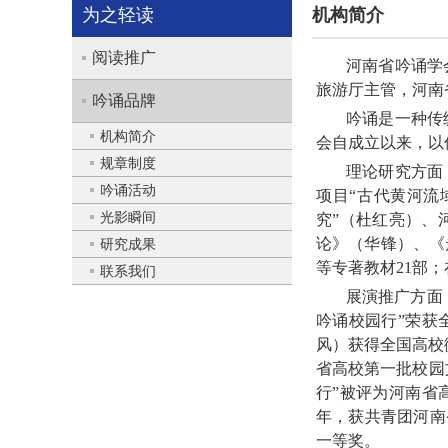
为之轻读
机构简介
阅读推广
河南省吟诵学
旅游厅主管，河南
吟诵品牌
吟诵是一种传
机构简介
会自成立以来，以
规章制度
理论研究方面
吟诵活动
项目“古代黄河流
光影瞬间
究”（杜红亮）、
论》（华锋）、《
研究成果
等专著教材
21
部；
联系我们
展演推广方面
吟诵校园行”荣获
风）获得全国高校
省高校第一批校园
行”被评为河南省
年，获共青团河南
一等奖。