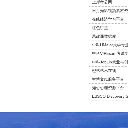
上岸考公网
日月光影视频素材资
在线经济学习平台
红色讲堂
思政课数据库
中科UMajor大学
中科VIPExam考
中科JobLib就业
橙艺艺术在线
智博文献服务平台
知心心理资源平台
​EBSCO Discovery S