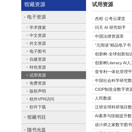
馆藏资源
试用资源
电子资源
杰程·公考云课堂
学术搜索
问天 AI 研究助手
中文资源
中国法律资源库
外文资源
“元阅读”精品电子书
电子图书
创新树-全球创新知
自建资源
创新树Literacy 
特色资源
壹专利一体化管理平
试用资源
中国社会科学研究数
免费资源
CIDP制造业数字资
版权声明
人民数据
校外VPN访问
软件下载
泛研全球科研项目数
AI素养与技能提升
馆藏书目
设计师之家数字图书
随书光盘