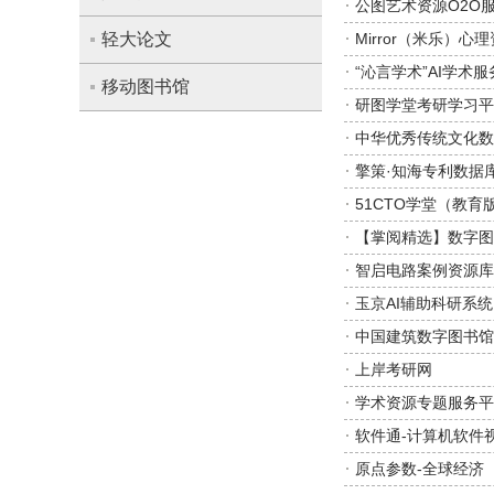
公图艺术资源O2O
轻大论文
Mirror（米乐）心
“沁言学术”AI学术
移动图书馆
研图学堂考研学习平
中华优秀传统文化数
擎策·知海专利数据
51CTO学堂（教
【掌阅精选】数字图
智启电路案例资源库
玉京AI辅助科研系统
中国建筑数字图书馆
上岸考研网
学术资源专题服务平
软件通-计算机软件
原点参数-全球经济