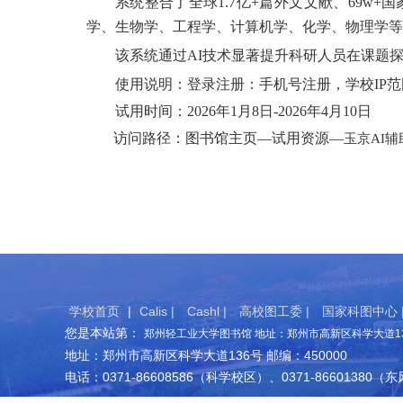
系统整合了全球1.7亿+篇外文文献、69w+
学、生物学、工程学、计算机学、化学、物理学等
该系统通过
AI技术显著提升科研人员在课题
使用说明：
登录注册：手机号注册，学校IP
试用时间：2026年1月8日-2026年4月10日
访问路径：图书馆主页—试用资源—
玉京AI
学校首页
|
Calis |
Cashl |
高校图工委 |
国家科图中心 
您是本站第：
郑州轻工业大学图书馆 地址：郑州市高新区科学大道136
地址：郑州市高新区科学大道136号 邮编：450000
电话：0371-86608586（科学校区）、0371-86601380（