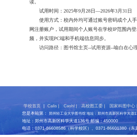
读。
试用时间：2025年9月28日—2026年3月31日
使用方式：校内外均可通过账号密码或个人手机
网注册账户，试用期间个人账号在学校IP范围内登
频，并实现PC端和手机端信息同步。
访问路径：图书馆主页--试用资源--
喻白在心
学校首页
|
Calis |
Cashl |
高校图工委 |
国家科图中心 
您是本站第：
郑州轻工业大学图书馆 地址：郑州市高新区科学大道136
地址：郑州市高新区科学大道136号 邮编：450000
电话：0371-86608586（科学校区）、0371-86601380（