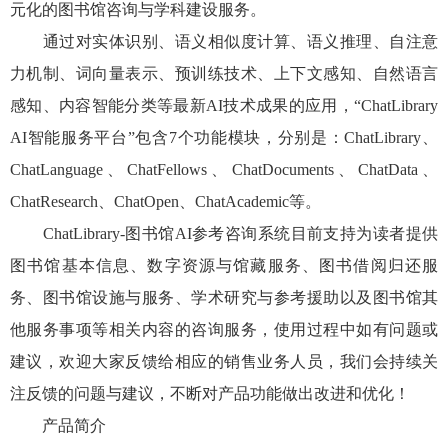
元化的图书馆咨询与学科建设服务。
通过对实体识别、语义相似度计算、语义推理、自注意
力机制、词向量表示、预训练技术、上下文感知、自然语言
感知、内容智能分类等最新
AI
技术成果的应用，“
ChatLibrary
AI
智能服务平台”包含
7
个功能模块，分别是：
ChatLibrary
、
ChatLanguage
、
ChatFellows
、
ChatDocument
s
、
ChatData
、
ChatResearch
、
ChatOpen
、
Chat
Academic
等。
ChatLibrary-
图书馆
AI
参考咨询系统目前支持为读者提供
图书馆基本信息、
数字资源与馆藏服务、图书借阅归还服
务、图书馆设施与服务、学术研究与参考援助
以及图书馆其
他服务事项等相关内容的咨询服务，使用过程中如有问题或
建议，欢迎大家反馈给相应的销售业务人员，我们会持续关
注反馈的问题与建议，不断对产品功能做出改进和优化！
产品简介